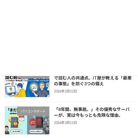
「人」に紐付ける。管理者が解決する
「アカウント迷子」問題
2026年2月25日
第1回：Officeは「買う」から「常に最
オフィス事情
新を借りる」時代へ 〜短くなるサポート
期間と、忍び寄る脆弱性の影〜
2026年2月18日
「Googleパスワードが分からない！」
パソコンサポート
で詰む人の共通点。IT屋が教える「最悪
の事態」を防ぐ3つの備え
2026年2月12日
「8年間、無事故。」その優秀なサーバ
パソコンサポート
ーが、実は今もっとも危険な理由。
2026年2月11日