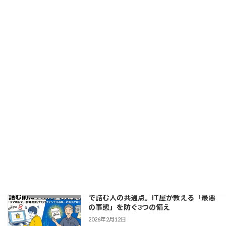
第3回：多要素認証（MFA）は面倒？
オフィス事情
「管理者のロック」を防ぐプロの備えと
は
2026年3月1日
第2回：ライセンスは「PC」ではなく
オフィス事情
「人」に紐付ける。管理者が解決する
「アカウント迷子」問題
2026年2月25日
第1回：Officeは「買う」から「常に最
オフィス事情
新を借りる」時代へ 〜短くなるサポート
期間と、忍び寄る脆弱性の影〜
2026年2月18日
「Googleパスワードが分からない！」
パソコンサポート
で詰む人の共通点。IT屋が教える「最悪
の事態」を防ぐ3つの備え
2026年2月12日